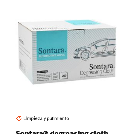
Limpieza y pulimiento
Sontara® degreasing cloth