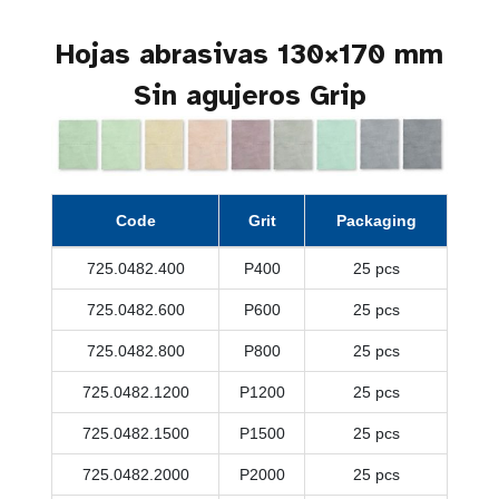
Hojas abrasivas 130×170 mm
Sin agujeros Grip
Code
Grit
Packaging
725.0482.400
P400
25 pcs
725.0482.600
P600
25 pcs
725.0482.800
P800
25 pcs
725.0482.1200
P1200
25 pcs
725.0482.1500
P1500
25 pcs
725.0482.2000
P2000
25 pcs