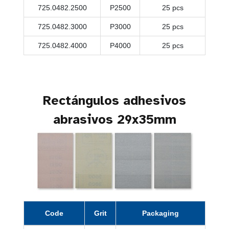
725.0482.2500
P2500
25 pcs
725.0482.3000
P3000
25 pcs
725.0482.4000
P4000
25 pcs
Rectángulos adhesivos
abrasivos 29x35mm
Code
Grit
Packaging