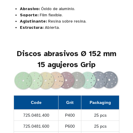
Abrasivo:
Óxido de aluminio.
Soporte:
Film flexible.
Aglutinante:
Resina sobre resina.
Estructura:
Abierta.
Discos abrasivos Ø 152 mm
15 agujeros Grip
Code
Grit
Packaging
725.0481.400
P400
25 pcs
725.0481.600
P600
25 pcs