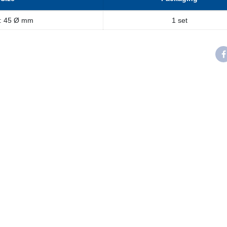
: 45 Ø mm
1 set