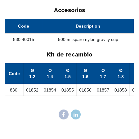
Accesorios
Code
Description
830.40015
500 ml spare nylon gravity cup
Kit de recambio
Ø
Ø
Ø
Ø
Ø
Ø
Code
1.2
1.4
1.5
1.6
1.7
1.8
1
830.
01852
01854
01855
01856
01857
01858
01