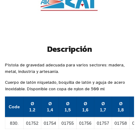
Descripción
Pistola de gravedad adecuada para varios sectores: madera,
metal, industria y artesanía.
Cuerpo de latón niquelado, boquilla de latón y aguja de acero
inoxidable. Disponible con copa de nylon de 500 ml
Ø
Ø
Ø
Ø
Ø
Ø
Code
1.2
1,4
1,5
1,6
1,7
1,8
1
830.
01752
01754
01755
01756
01757
01758
01