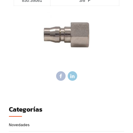
830.35081
3/8" F
Categorías
Novedades