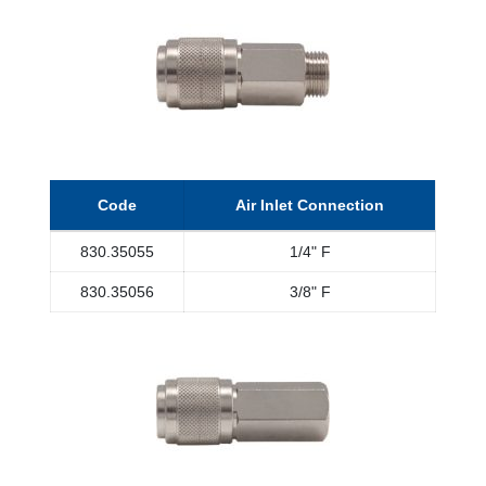
Code
Air Inlet Connection
830.35055
1/4" F
830.35056
3/8" F