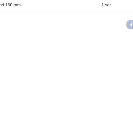
and 160 mm
1 set