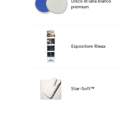
Disco di lana bianco
premium
Espositore Riwax
Star-Soft™