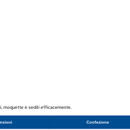
ti, moquette e sedili efficacemente.
nsioni
Confezione