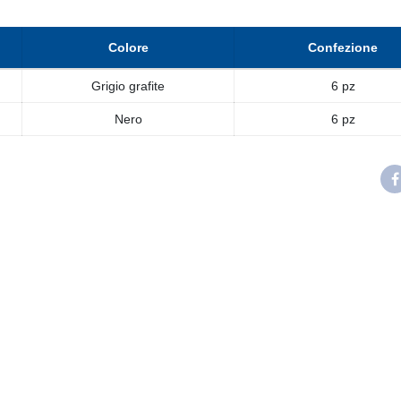
Colore
Confezione
Grigio grafite
6 pz
Nero
6 pz