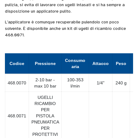
pulizia, si evita di lavorare con ugelli intasati e si ha sempre a
disposizione un applicatore pulito.
L’applicatore è comunque recuperabile pulendolo con poco
solvente. È disponibile anche un kit di ugelli di ricambio codice
468.0071.
Consumo
Codice
Pressione
Attacco
Peso
C
aria
2-10 bar -
100-353
468.0070
1/4"
240 g
max 10 bar
l/min
UGELLI
RICAMBIO
PER
468.0071
PISTOLA
PNEUMATICA
PER
PROTETTIVI