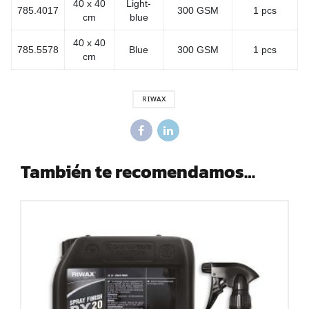
40 x 40
Light-
785.4017
300 GSM
1 pcs
cm
blue
40 x 40
785.5578
Blue
300 GSM
1 pcs
cm
RIWAX
También te recomendamos…