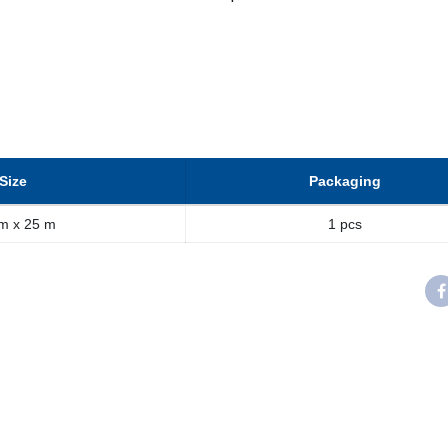
Size
Packaging
m x 25 m
1 pcs